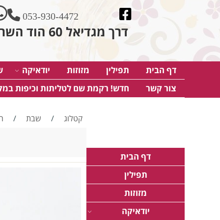
053-930-4472
דרך מגדיאל 60 הוד השרון
דף הבית
תפילין
מזוזות
יודאיקה
ש
צור קשר
חדש! רקמת שם לטליתות וכיפות במק
קטלוג
/
שבת
/
ה
דף הבית
תפילין
מזוזות
יודאיקה