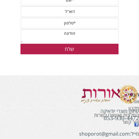
אשי
ודות
קנון
יווק מוצרי יודאיקה
מלצות ואישורי כשרות
053-930-447
ור קשר
:shoporot@gmail.com