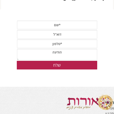
אשי
ודות
קנון