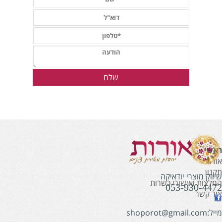
אשי
ודות
קנון
יווק מוצרי יודאיקה
מלצות ואישורי כשרות
053-930-447
ור קשר
:shoporot@gmail.com