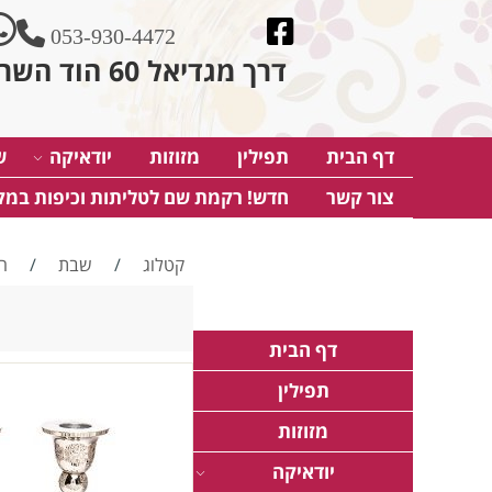
053-930-4472
דרך מגדיאל 60 הוד השרון
דף הבית
תפילין
מזוזות
יודאיקה
ש
צור קשר
חדש! רקמת שם לטליתות וכיפות במק
קטלוג
/
שבת
/
ה
דף הבית
תפילין
מזוזות
יודאיקה