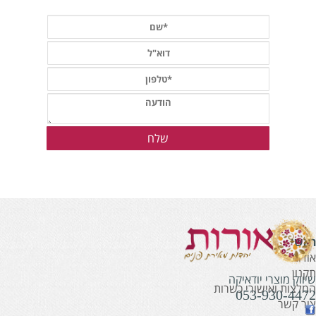
אשי
ודות
קנון
יווק מוצרי יודאיקה
מלצות ואישורי כשרות
053-930-447
ור קשר