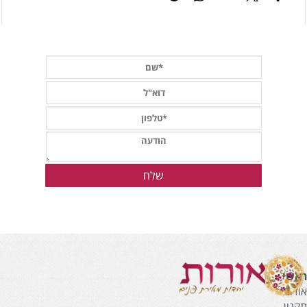
אשי
ודות
קנון