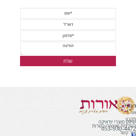
אשי
ודות
קנון
יווק מוצרי יודאיקה
מלצות ואישורי כשרות
053-930-447
ור קשר