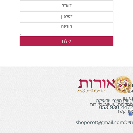
אשי
ודות
קנון
יווק מוצרי יודאיקה
מלצות ואישורי כשרות
053-930-447
ור קשר
:shoporot@gmail.com