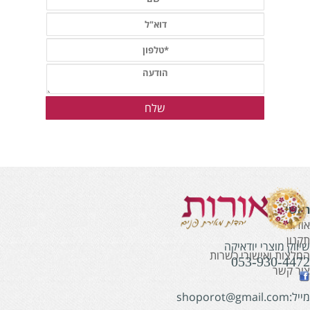
אשי
ודות
קנון
יווק מוצרי יודאיקה
מלצות ואישורי כשרות
053-930-447
ור קשר
:shoporot@gmail.com